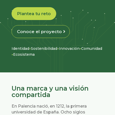
Plantea tu reto
Conoce el proyecto
·
·
·
Identidad
Sostenibilidad
Innovación
Comunidad
·
Ecosistema
Una marca y una visión
compartida
En Palencia nació, en 1212, la primera
universidad de España. Ocho siglos