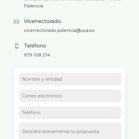
Palencia
Vicerrectorado

vicerrectorado.palencia@uva.es
Teléfono

979 108 214