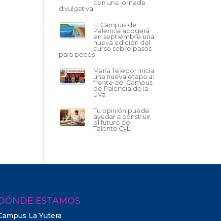
con una jornada
divulgativa
El Campus de
Palencia acogerá
en septiembre una
nueva edición del
curso sobre pasos
para peces
María Tejedor inicia
una nueva etapa al
frente del Campus
de Palencia de la
UVa
Tu opinión puede
ayudar a construir
el futuro de
Talento CyL
DÓNDE ESTAMOS
Campus La Yutera