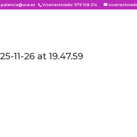
n.palencia@uva.es
Vicerrectorado: 979 108 214
vicerrectorad
-11-26 at 19.47.59