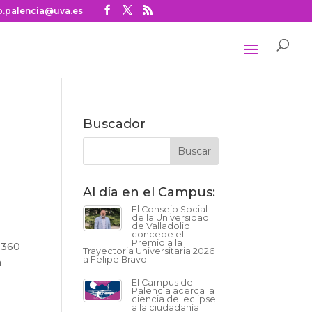
o.palencia@uva.es
Buscador
Al día en el Campus:
El Consejo Social
de la Universidad
de Valladolid
concede el
Premio a la
a 360
Trayectoria Universitaria 2026
a Felipe Bravo
a
El Campus de
Palencia acerca la
ciencia del eclipse
a la ciudadanía