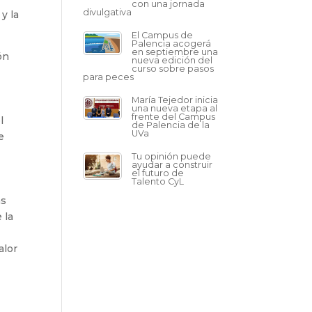
con una jornada
divulgativa
y la
El Campus de
Palencia acogerá
en septiembre una
ón
nueva edición del
curso sobre pasos
para peces
María Tejedor inicia
una nueva etapa al
frente del Campus
l
de Palencia de la
UVa
e
Tu opinión puede
ayudar a construir
el futuro de
Talento CyL
as
 la
alor