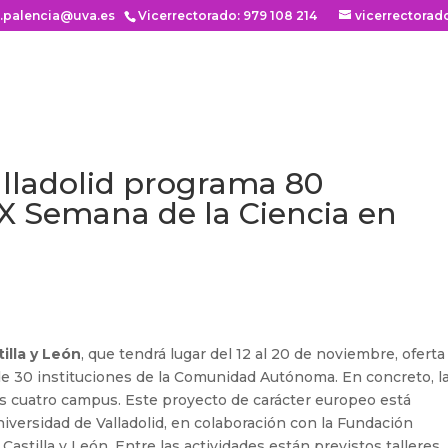
n.palencia@uva.es
Vicerrectorado: 979 108 214
vicerrectorad
alladolid programa 80
XX Semana de la Ciencia en
illa y León
, que tendrá lugar del 12 al 20 de noviembre, ofert
de 30 instituciones de la Comunidad Autónoma. En concreto, l
us cuatro campus. Este proyecto de carácter europeo está
niversidad de Valladolid, en colaboración con la Fundación
stilla y León. Entre las actividades están previstos talleres,