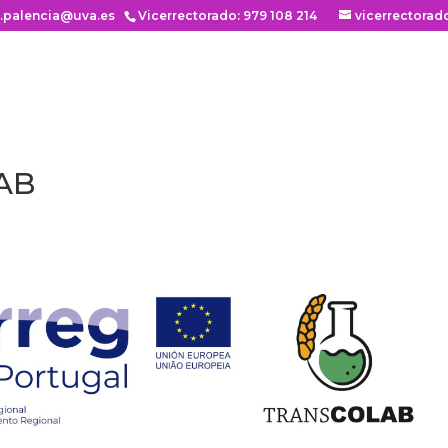
n.palencia@uva.es
Vicerrectorado: 979 108 214
vicerrectorad
AB