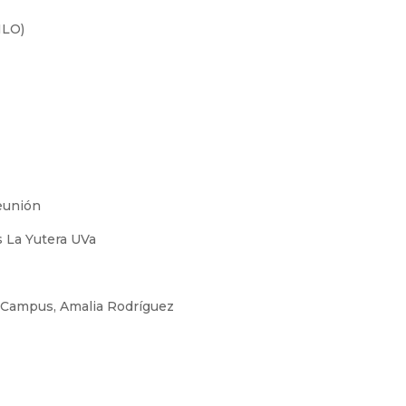
ILO)
reunión
s La Yutera UVa
l Campus, Amalia Rodríguez