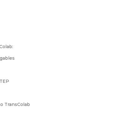
Colab:
egables
OCTEP
to TransColab