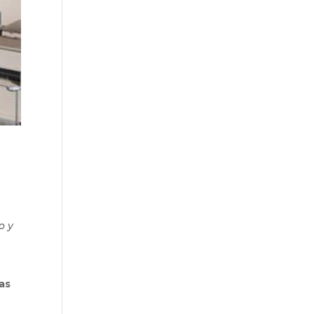
o y
as