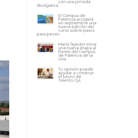
con una jornada
divulgativa
El Campus de
Palencia acogerá
en septiembre una
nueva edición del
curso sobre pasos
para peces
María Tejedor inicia
una nueva etapa al
frente del Campus
de Palencia de la
UVa
Tu opinión puede
ayudar a construir
el futuro de
Talento CyL