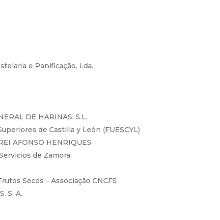
elaria e Panificação, Lda.
RAL DE HARINAS, S.L.
uperiores de Castilla y León (FUESCYL)
REI AFONSO HENRIQUES
 Servicios de Zamora
Frutos Secos – Associação CNCFS
 S. A.