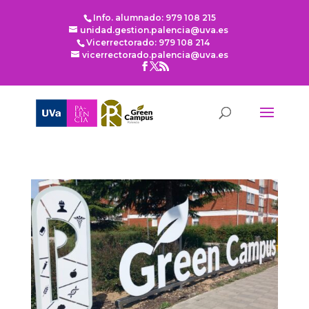
Info. alumnado: 979 108 215
unidad.gestion.palencia@uva.es
Vicerrectorado: 979 108 214
vicerrectorado.palencia@uva.es