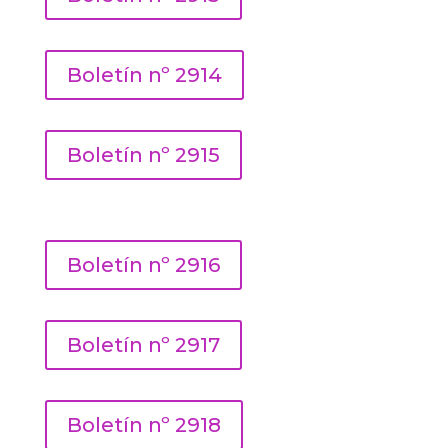
Boletín nº 2914
Boletín nº 2915
Boletín nº 2916
Boletín nº 2917
Boletín nº 2918