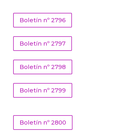
Boletín nº 2796
Boletín nº 2797
Boletín nº 2798
Boletín nº 2799
Boletín nº 2800