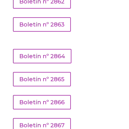
Boletín nº 2862
Boletín nº 2863
Boletín nº 2864
Boletín nº 2865
Boletín nº 2866
Boletín nº 2867