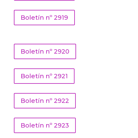
Boletín nº 2919
Boletín nº 2920
Boletín nº 2921
Boletín nº 2922
Boletín nº 2923