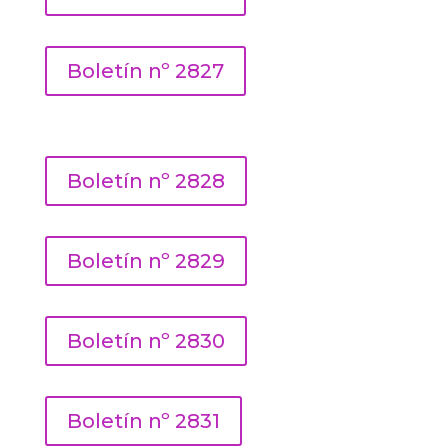
Boletín nº 2827
Boletín nº 2828
Boletín nº 2829
Boletín nº 2830
Boletín nº 2831