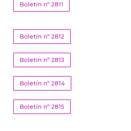
Boletín nº 2811
Boletín nº 2812
Boletín nº 2813
Boletín nº 2814
Boletín nº 2815