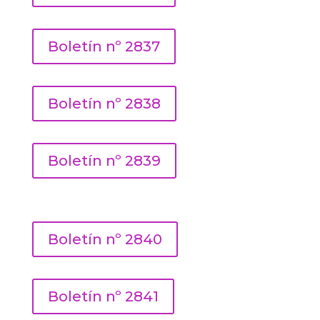
Boletín nº 2837
Boletín nº 2838
Boletín nº 2839
Boletín nº 2840
Boletín nº 2841