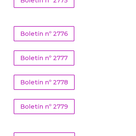
Boletín nº 2775
Boletín nº 2776
Boletín nº 2777
Boletín nº 2778
Boletín nº 2779