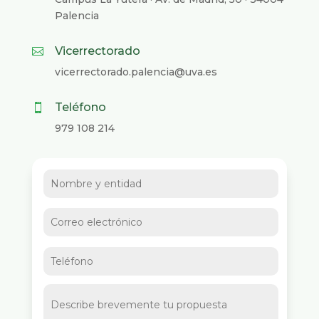
Palencia
Vicerrectorado

vicerrectorado.palencia@uva.es
Teléfono

979 108 214