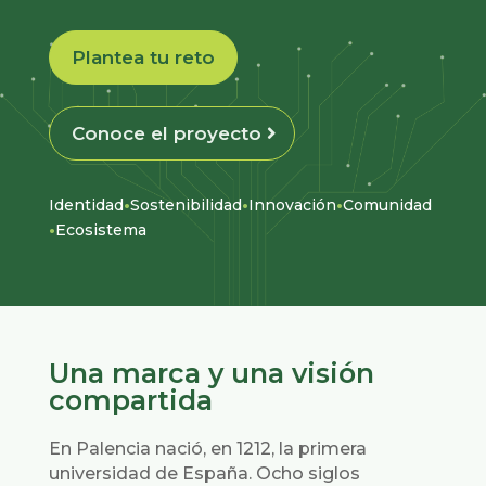
Plantea tu reto
Conoce el proyecto
·
·
·
Identidad
Sostenibilidad
Innovación
Comunidad
·
Ecosistema
Una marca y una visión
compartida
En Palencia nació, en 1212, la primera
universidad de España. Ocho siglos