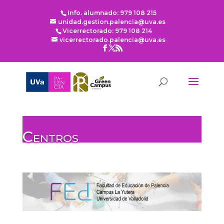
Info. alumnado: 979 108 215
unidad.gestion.palencia@uva.es
Vicerrectorado: 979 108 214
vicerrectorado.palencia@uva.es
Centros