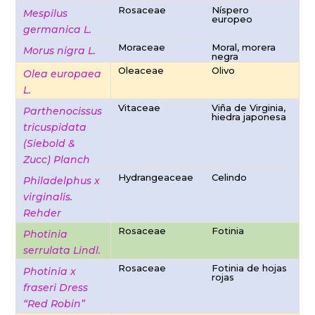
Rosaceae
Níspero
Mespilus
europeo
germanica L.
Moraceae
Moral, morera
Morus nigra L.
negra
Oleaceae
Olivo
Olea europaea
L.
Vitaceae
Viña de Virginia,
Parthenocissus
hiedra japonesa
tricuspidata
(Siebold &
Zucc) Planch
Hydrangeaceae
Celindo
Philadelphus x
virginalis.
Rehder
Rosaceae
Fotinia
Photinia
serrulata Lindl.
Rosaceae
Fotinia de hojas
Photinia x
rojas
fraseri Dress
“Red Robin”