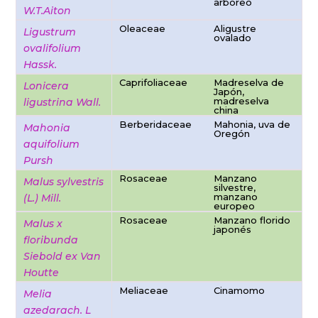
arbóreo
W.T.Aiton
Oleaceae
Aligustre
Ligustrum
ovalado
ovalifolium
Hassk.
Caprifoliaceae
Madreselva de
Lonicera
Japón,
madreselva
ligustrina Wall.
china
Berberidaceae
Mahonia, uva de
Mahonia
Oregón
aquifolium
Pursh
Rosaceae
Manzano
Malus sylvestris
silvestre,
manzano
(L.) Mill.
europeo
Rosaceae
Manzano florido
Malus x
japonés
floribunda
Siebold ex Van
Houtte
Meliaceae
Cinamomo
Melia
azedarach. L