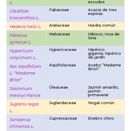
escudos
L.
Fabaceae
Acacia de tres
Gleditsia
espinas
triacanthos L.
Araliaceae
Hiedra común
Hedera helix L.
Malvaceae
Hibisco, rosa de
Hibiscus
Siria
syriacus L.
Hypericaceae
Hipérico
Hypericum
gigante, hipérico
de jardín
calycinum L.
Aquifoliaceae
Acebo “Madame
Ilex aquifolium
Briot”
L. “Madame
Briot”
Oleaceae
Jazmín amarillo,
Jasminum
jazmín
primaveral
mesnyi Hance
Juglandaceae
Nogal común
Juglans regia
L.
Cupressaceae
Enebro chino
Juniperus
chinensis L.