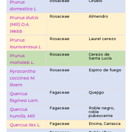
Rosaceae
Ciruelo
Prunus
domestica L
Rosaceae
Almendro
Prunus dulcis
(Mill) D.A.
Webb
Rosaceae
Laurel cerezo
Prunus
laurocerasus L
Rosaceae
Cerezo de
Prunus
Santa Lucía
mahaleb L.
Rosaceae
Espino de fuego
Pyracantha
coccinea M.
Roem
Fagaceae
Quejigo
Quercus
faginea Lam.
Fagaceae
Roble negro,
Quercus
roble
pubescente
humilis. Mill
Fagaceae
Encina, Carrasca
Quercus ilex L.