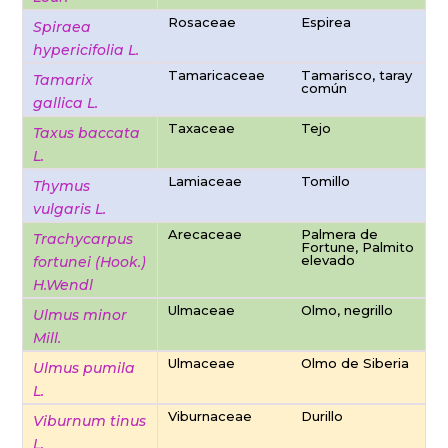
Rosaceae
Espirea
Spiraea
hypericifolia L.
Tamaricaceae
Tamarisco, taray
Tamarix
común
gallica L.
Taxaceae
Tejo
Taxus baccata
L.
Lamiaceae
Tomillo
Thymus
vulgaris L.
Arecaceae
Palmera de
Trachycarpus
Fortune, Palmito
elevado
fortunei (Hook.)
H.Wendl
Ulmaceae
Olmo, negrillo
Ulmus minor
Mill.
Ulmaceae
Olmo de Siberia
Ulmus pumila
L.
Viburnaceae
Durillo
Viburnum tinus
L.