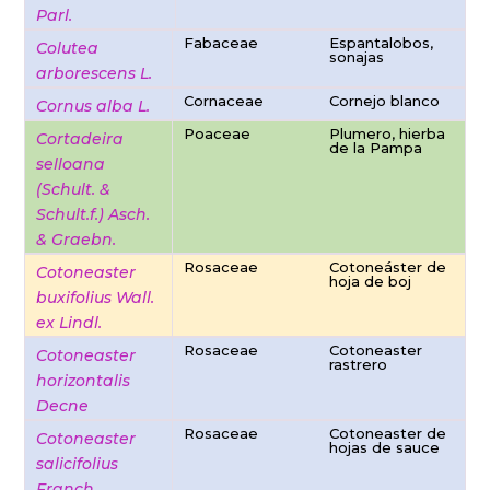
Parl.
Fabaceae
Espantalobos,
Colutea
sonajas
arborescens L.
Cornaceae
Cornejo blanco
Cornus alba L.
Poaceae
Plumero, hierba
Cortadeira
de la Pampa
selloana
(Schult. &
Schult.f.) Asch.
& Graebn.
Rosaceae
Cotoneáster de
Cotoneaster
hoja de boj
buxifolius Wall.
ex Lindl.
Rosaceae
Cotoneaster
Cotoneaster
rastrero
horizontalis
Decne
Rosaceae
Cotoneaster de
Cotoneaster
hojas de sauce
salicifolius
Franch.