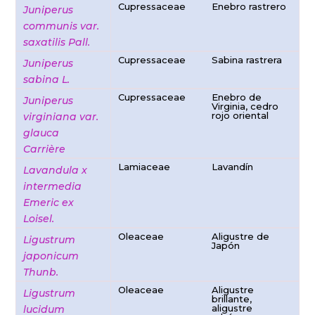
Cupressaceae
Enebro rastrero
Juniperus
communis var.
saxatilis Pall.
Cupressaceae
Sabina rastrera
Juniperus
sabina L.
Cupressaceae
Enebro de
Juniperus
Virginia, cedro
rojo oriental
virginiana var.
glauca
Carrière
Lamiaceae
Lavandín
Lavandula x
intermedia
Emeric ex
Loisel.
Oleaceae
Aligustre de
Ligustrum
Japón
japonicum
Thunb.
Oleaceae
Aligustre
Ligustrum
brillante,
aligustre
lucidum