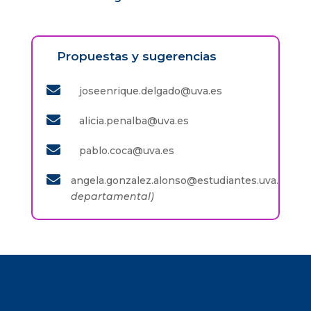
Propuestas y sugerencias

joseenrique.delgado@uva.es

alicia.penalba@uva.es

pablo.coca@uva.es

angela.gonzalez.alonso@estudiantes.uva.es
(Co
departamental)