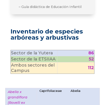
– Guía didáctica de Educación Infantil
Inventario de especies
arbóreas y arbustivas
Sector de la Yutera
86
Sector de la ETSIIAA
52
Ambos sectores del
112
Campus
Caprifoliaceae
Abelia
Abelia x
grandiflora
(Rovelli ex