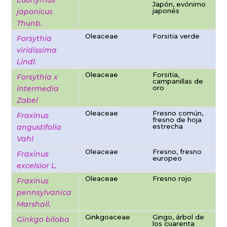
Euonymus
Japón, evónimo
japonés
japonicus
Thunb.
Oleaceae
Forsitia verde
Forsythia
viridissima
Lindl.
Oleaceae
Forsitia,
Forsythia x
campanillas de
oro
intermedia
Zabel
Oleaceae
Fresno común,
Fraxinus
fresno de hoja
estrecha
angustifolia
Vahl
Oleaceae
Fresno, fresno
Fraxinus
europeo
excelsior L.
Oleaceae
Fresno rojo
Fraxinus
pennsylvanica
Marshall.
Ginkgoaceae
Gingo, árbol de
Ginkgo biloba
los cuarenta