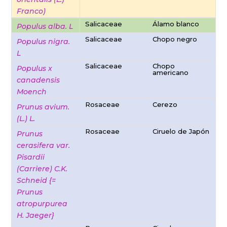
Franco)
Salicaceae
Álamo blanco
Populus alba. L
Salicaceae
Chopo negro
Populus nigra.
L
Salicaceae
Chopo
Populus x
americano
canadensis
Moench
Rosaceae
Cerezo
Prunus avium.
(L.) L.
Rosaceae
Ciruelo de Japón
Prunus
cerasifera var.
Pisardii
(Carriere) C.K.
Schneid {=
Prunus
atropurpurea
H. Jaeger}