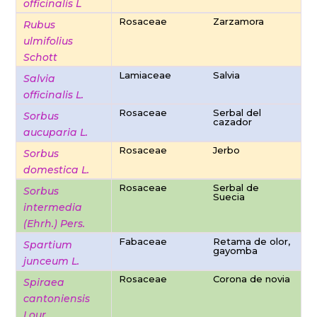
officinalis L
Rosaceae
Zarzamora
Rubus
ulmifolius
Schott
Lamiaceae
Salvia
Salvia
officinalis L.
Rosaceae
Serbal del
Sorbus
cazador
aucuparia L.
Rosaceae
Jerbo
Sorbus
domestica L.
Rosaceae
Serbal de
Sorbus
Suecia
intermedia
(Ehrh.) Pers.
Fabaceae
Retama de olor,
Spartium
gayomba
junceum L.
Rosaceae
Corona de novia
Spiraea
cantoniensis
Lour.