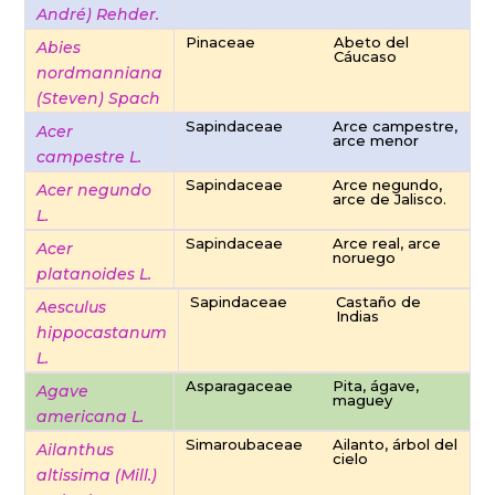
André) Rehder.
Pinaceae
Abeto del
Abies
Cáucaso
nordmanniana
(Steven) Spach
Sapindaceae
Arce campestre,
Acer
arce menor
campestre L.
Sapindaceae
Arce negundo,
Acer negundo
arce de Jalisco.
L.
Sapindaceae
Arce real, arce
Acer
noruego
platanoides L.
Sapindaceae
Castaño de
Aesculus
Indias
hippocastanum
L.
Asparagaceae
Pita, ágave,
Agave
maguey
americana L.
Simaroubaceae
Ailanto, árbol del
Ailanthus
cielo
altissima (Mill.)