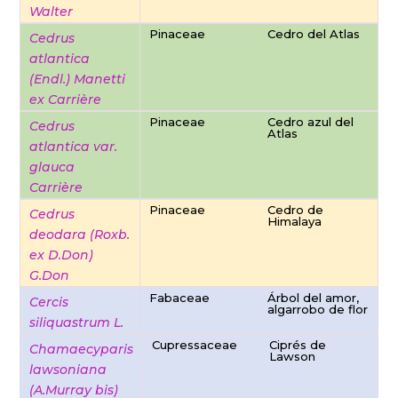
Walter
Pinaceae
Cedro del Atlas
Cedrus
atlantica
(Endl.) Manetti
ex Carrière
Pinaceae
Cedro azul del
Cedrus
Atlas
atlantica var.
glauca
Carrière
Pinaceae
Cedro de
Cedrus
Himalaya
deodara (Roxb.
ex D.Don)
G.Don
Fabaceae
Árbol del amor,
Cercis
algarrobo de flor
siliquastrum L.
Cupressaceae
Ciprés de
Chamaecyparis
Lawson
lawsoniana
(A.Murray bis)