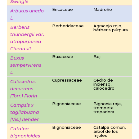
Swingle
Ericaceae
Madroño
Arbutus unedo
L.
Berberidaceae
Agracejo rojo,
Berberis
bérberis púrpura
thunbergii var.
atropurpurea
Chenault
Buxaceae
Boj
Buxus
sempervirens
L.
Cupressaceae
Cedro de
Calocedrus
incienso,
calocedro
decurrens
(Torr.) Florin
Bignoniaceae
Bignonia roja,
Campsis x
trompeta
trepadora
tagliabuana
(Vis.) Rehder
Bignoniaceae
Catalpa común,
Catalpa
árbol de los
frijoles
bignonioides