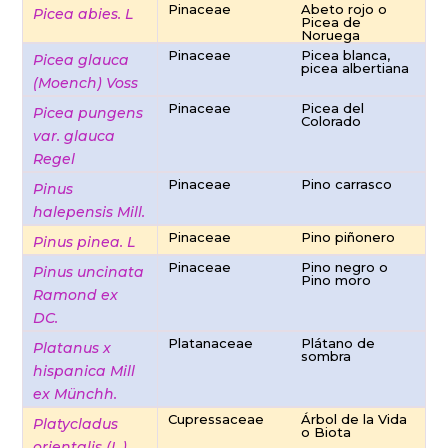
Pinaceae
Abeto rojo o
Picea abies. L
Picea de
Noruega
Pinaceae
Picea blanca,
Picea glauca
picea albertiana
(Moench) Voss
Pinaceae
Picea del
Picea pungens
Colorado
var. glauca
Regel
Pinaceae
Pino carrasco
Pinus
halepensis Mill.
Pinaceae
Pino piñonero
Pinus pinea. L
Pinaceae
Pino negro o
Pinus uncinata
Pino moro
Ramond ex
DC.
Platanaceae
Plátano de
Platanus x
sombra
hispanica Mill
ex Münchh.
Cupressaceae
Árbol de la Vida
Platycladus
o Biota
orientalis (L.)