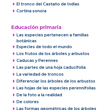
E
El tronco del Castaño de Indias
E
Cortina sonora
Educación primaria
E
Las especies pertenecen a familias
botánicas
E
Especies de todo el mundo
E
Los frutos de los árboles y arbustos
E
Caducas y Perennes
E
Las partes de una hoja caducifolia
E
La variedad de troncos
E
Diferenciar los árboles de los arbustos
E
Las hojas de las especies perennifolias
E
De la foto a la realidad
E
De colores
E
Las formas geométricas de los árboles