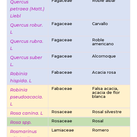
Fagaceae
Roble albar
Quercus
petraea (Matt.)
Liebl
Fagaceae
Carvallo
Quercus robur.
L
Fagaceae
Roble
Quercus rubra.
americano
L
Fagaceae
Alcornoque
Quercus suber
L.
Fabaceae
Acacia rosa
Robinia
hispida. L
Fabaceae
Falsa acacia,
Robinia
acacia de flor
blanca
pseudoacacia.
L
Rosaceae
Rosal silvestre
Rosa canina. L
Rosaceae
Rosal
Rosa spp.
Lamiaceae
Romero
Rosmarinus