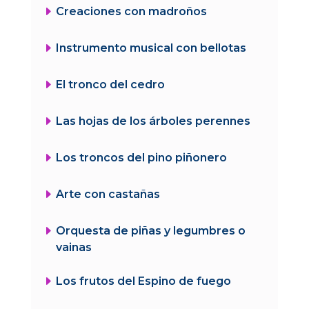
E
Creaciones con madroños
E
Instrumento musical con bellotas
E
El tronco del cedro
E
Las hojas de los árboles perennes
E
Los troncos del pino piñonero
E
Arte con castañas
E
Orquesta de piñas y legumbres o
vainas
E
Los frutos del Espino de fuego