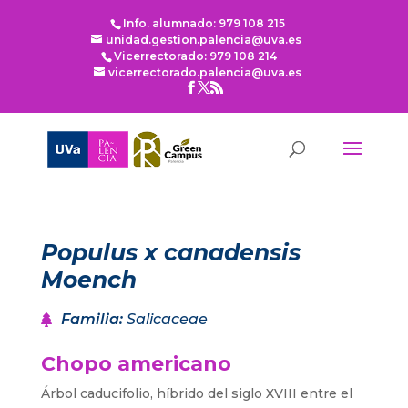
Info. alumnado: 979 108 215
unidad.gestion.palencia@uva.es
Vicerrectorado: 979 108 214
vicerrectorado.palencia@uva.es
Populus x canadensis
Moench
Familia
:
Salicaceae
Chopo americano
Árbol caducifolio, híbrido del siglo XVIII entre el