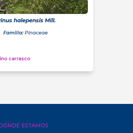
inus halepensis Mill.
Familia
:
Pinaceae
ino carrasco
DÓNDE ESTAMOS