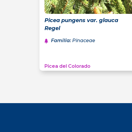
Picea pungens var. glauca
Regel
Familia
:
Pinaceae
Picea del Colorado