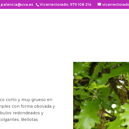
n.palencia@uva.es
Vicerrectorado: 979 108 214
vicerrectorad
nco corto y muy grueso en
imples con forma obovada y
óbulos redondeados y
olgantes. Bellotas