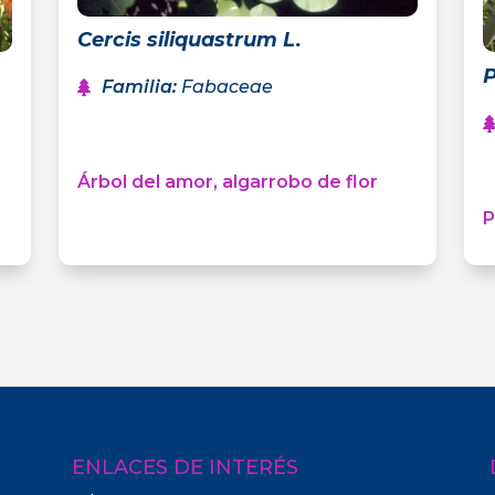
Cercis siliquastrum L.
P
Familia
:
Fabaceae
Árbol del amor, algarrobo de flor
P
ENLACES DE INTERÉS