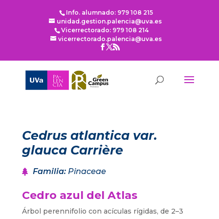
Info. alumnado: 979 108 215
unidad.gestion.palencia@uva.es
Vicerrectorado: 979 108 214
vicerrectorado.palencia@uva.es
Cedrus atlantica var.
glauca Carrière
Familia
:
Pinaceae
Cedro azul del Atlas
Árbol perennifolio con acículas rígidas, de 2–3