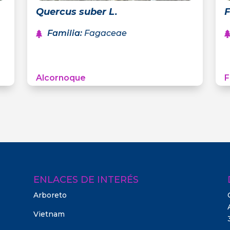
Quercus suber L.
F
Familia
:
Fagaceae
Alcornoque
F
ENLACES DE INTERÉS
Arboreto
Vietnam