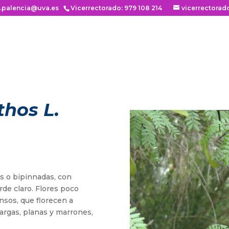
n.palencia@uva.es
Vicerrectorado: 979 108 214
vicerrectorad
thos L.
as o bipinnadas, con
rde claro. Flores poco
nsos, que florecen a
largas, planas y marrones,