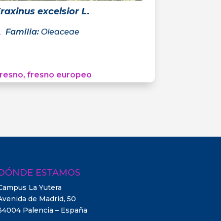
raxinus excelsior L.
Familia
:
Oleaceae
resno, fresno europeo
DÓNDE ESTAMOS
Campus La Yutera
Avenida de Madrid, 50
34004 Palencia – España