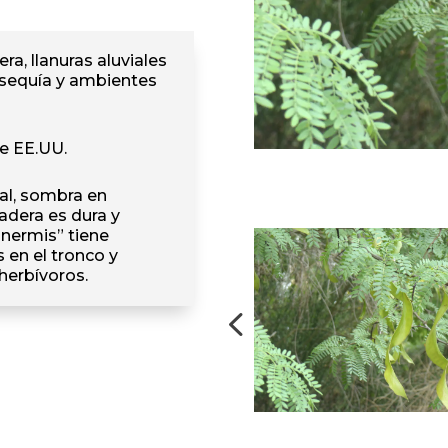
ra, llanuras aluviales
a sequía y ambientes
de EE.UU.
l, sombra en
madera es dura y
“inermis” tiene
 en el tronco y
herbívoros.