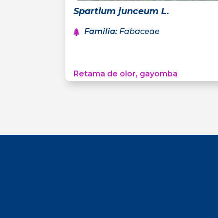
Spartium junceum L.
Familia
:
Fabaceae
Retama de olor, gayomba