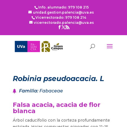
Info. alumnado: 979 108 215
unidad.gestion.palencia@uva.es
Vicerrectorado: 979 108 214
vicerrectorado.palencia@uva.es
Robinia pseudoacacia. L
Familia
:
Fabaceae
Falsa acacia, acacia de flor
blanca
Árbol caducifolio con la corteza profundamente
estriada. Hojas compuestas pinnadas con 11-15