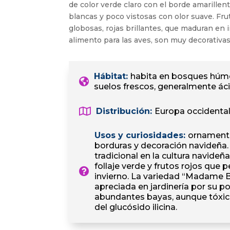
de color verde claro con el borde amarillen
blancas y poco vistosas con olor suave. Fr
globosas, rojas brillantes, que maduran en 
alimento para las aves, son muy decorativas
Hábitat
:
habita en bosques húm
suelos frescos, generalmente ác
Distribución
:
Europa occidental
Usos y curiosidades
:
ornamenta
borduras y decoración navideña.
tradicional en la cultura navideñ
follaje verde y frutos rojos que
invierno. La variedad “Madame B
apreciada en jardinería por su p
abundantes bayas, aunque tóxica
del glucósido ilicina.