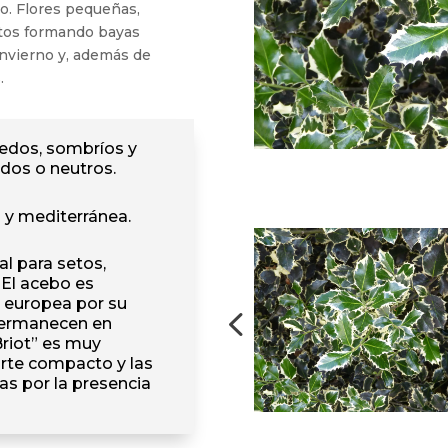
to. Flores pequeñas,
utos formando bayas
invierno y, además de
.
edos, sombríos y
idos o neutros.
 y mediterránea.
l para setos,
 El acebo es
a europea por su
 permanecen en
riot” es muy
orte compacto y las
s por la presencia