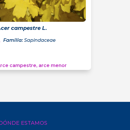
cer campestre L.
Familia
:
Sapindaceae
rce campestre, arce menor
DÓNDE ESTAMOS