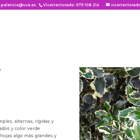
n.palencia@uva.es
Vicerrectorado: 979 108 214
vicerrectorad
.
ples, alternas, rígidas y
dos y color verde
 hojas algo más grandes y