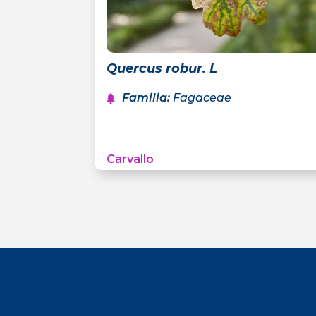
Quercus robur. L
Familia
:
Fagaceae
Carvallo