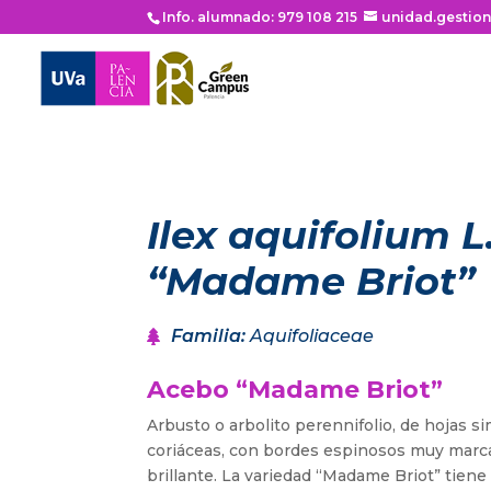
Info. alumnado: 979 108 215
unidad.gestio
Ilex aquifolium L
“Madame Briot”
Familia
:
Aquifoliaceae
Acebo “Madame Briot”
Arbusto o arbolito perennifolio, de hojas sim
coriáceas, con bordes espinosos muy marca
brillante. La variedad “Madame Briot” tiene