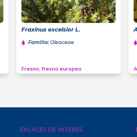
Fraxinus excelsior L.
A
Familia
:
Oleaceae
Fresno, fresno europeo
A
ENLACES DE INTERÉS