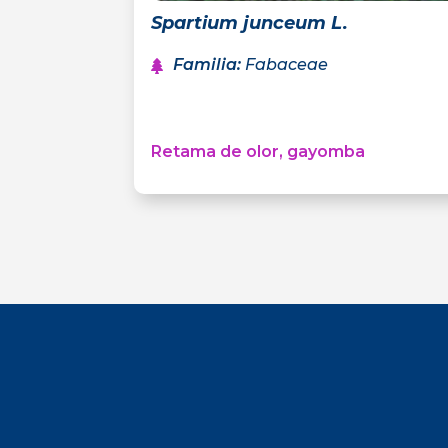
Spartium junceum L.
Familia
:
Fabaceae
Retama de olor, gayomba