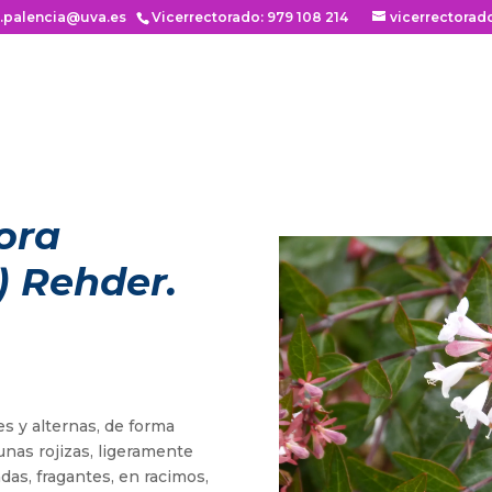
n.palencia@uva.es
Vicerrectorado: 979 108 214
vicerrectorad
lora
) Rehder.
s y alternas, de forma
gunas rojizas, ligeramente
das, fragantes, en racimos,