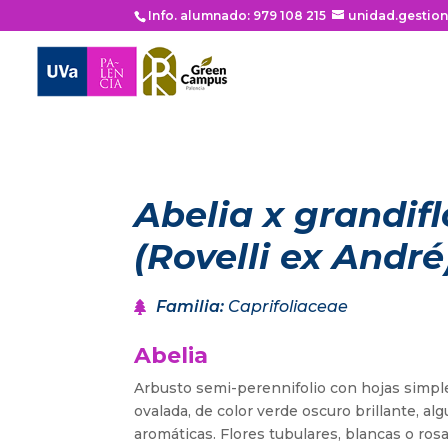
Info. alumnado: 979 108 215
unidad.gestio
Abelia x grandif
(Rovelli ex André
Familia
:
Caprifoliaceae
Abelia
Arbusto semi-perennifolio con hojas simple
ovalada, de color verde oscuro brillante, al
aromáticas. Flores tubulares, blancas o rosa