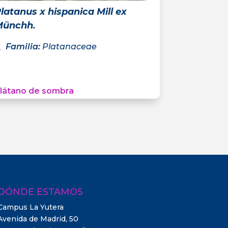
latanus x hispanica Mill ex
Münchh.
Familia
:
Platanaceae
látano de sombra
DÓNDE ESTAMOS
Campus La Yutera
Avenida de Madrid, 50