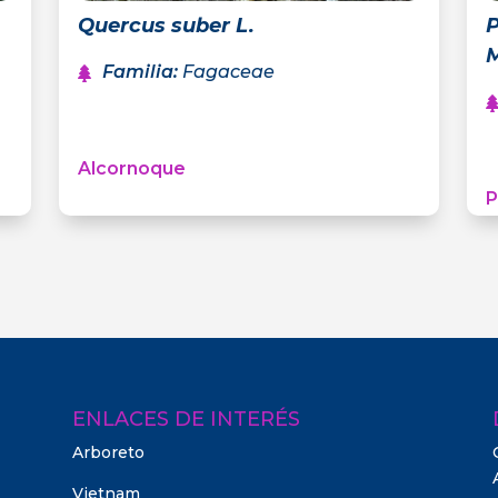
Quercus suber L.
P
Familia
:
Fagaceae
Alcornoque
P
ENLACES DE INTERÉS
Arboreto
Vietnam