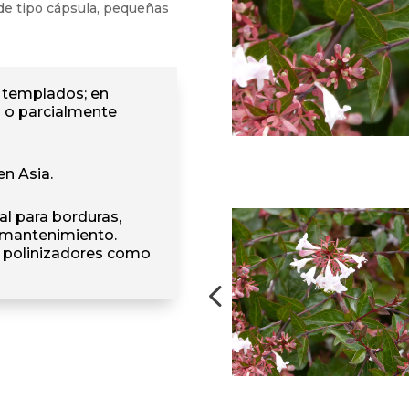
de tipo cápsula, pequeñas
s templados; en
s o parcialmente
en Asia.
l para borduras,
o mantenimiento.
e polinizadores como