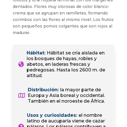
foliolos y una hojuela terminal, con los márgenes
dentados. Flores muy olorosas de color blanco-
crema que se agrupan en ramilletes, formando
corimbos con las flores al mismo nivel. Los frutos
son pequeños pomos colgantes que son rojos al
madurar.
Hábitat
:
Hábitat se cría aislada en
los bosques de hayas, robles y
abetos, en laderas frescas y
pedregosas. Hasta los 2600 m. de
altitud.
Distribución
:
la mayor parte de
Europa y Asia boreal y occidental.
También en el noroeste de África.
Usos y curiosidades
:
el nombre
latino de aucuparia viene de cazar
pájaros. Los pájaros contribuyen a