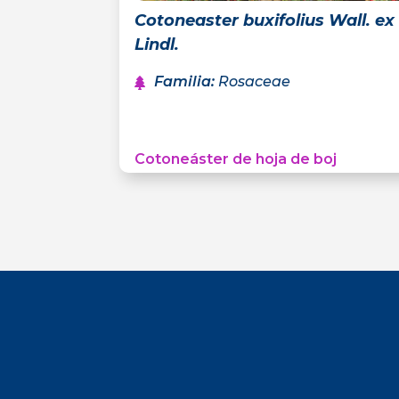
Cotoneaster buxifolius Wall. ex
Lindl.
Familia
:
Rosaceae
Cotoneáster de hoja de boj