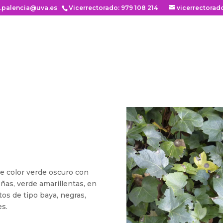
n.palencia@uva.es
Vicerrectorado: 979 108 214
vicerrectorad
de color verde oscuro con
eñas, verde amarillentas, en
os de tipo baya, negras,
es.