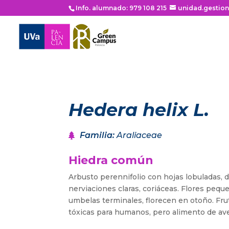
Info. alumnado: 979 108 215
unidad.gestio
Hedera helix L.
Familia
:
Araliaceae
Hiedra común
Arbusto perennifolio con hojas lobuladas, 
nerviaciones claras, coriáceas. Flores pequ
umbelas terminales, florecen en otoño. Frut
tóxicas para humanos, pero alimento de av