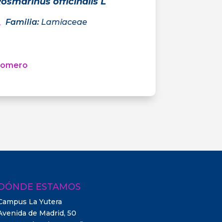
osmarinus officinalis L
Familia
:
Lamiaceae
Romero
DÓNDE ESTAMOS
Campus La Yutera
Avenida de Madrid, 50