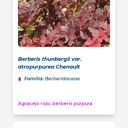
Berberis thunbergii var.
atropurpurea Chenault
Familia
:
Berberidaceae
Agracejo rojo, bérberis púrpura