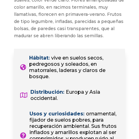
suaves, color verde claro. Flores amariposadas de
color amarillo, en racimos terminales, muy
llamativas, florecen en primavera-verano. Frutos
de tipo legumbre, infladas, parecidas a pequeñas
bolsas, de paredes casi transparentes, que al
madurar se abren liberando las semillas.
Hábitat
:
vive en suelos secos,
pedregosos y soleados, en
matorrales, laderas y claros de
bosque.
Distribución
:
Europa y Asia
occidental.
Usos y curiosidades
:
ornamental,
fijador de suelos pobres, para
recuperación ambiental. Sus frutos
inflados y amarillos explotan al ser
comprimidos, y producen ruido al