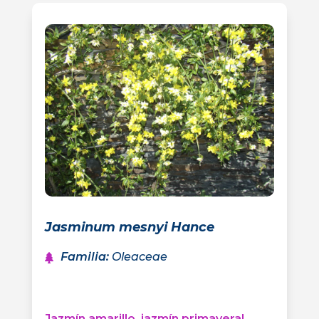
Jasminum mesnyi Hance
Familia
:
Oleaceae
Jazmín amarillo, jazmín primaveral