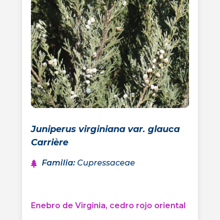
Juniperus virginiana var. glauca
Carrière
Familia
:
Cupressaceae
Enebro de Virginia, cedro rojo oriental