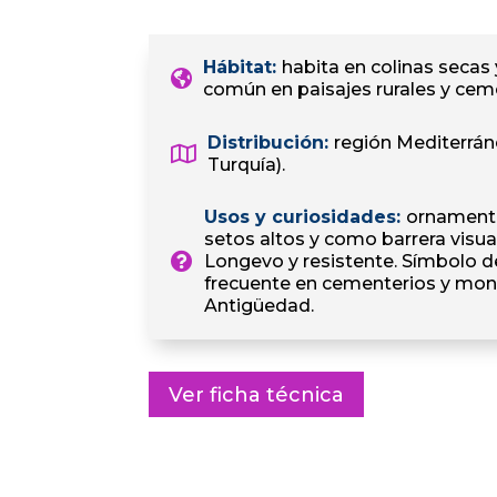
Hábitat
:
habita en colinas secas 
común en paisajes rurales y cem
Distribución
:
región Mediterráne
Turquía).
Usos y curiosidades
:
ornamenta
setos altos y como barrera visua
Longevo y resistente. Símbolo d
frecuente en cementerios y mon
Antigüedad.
Ver ficha técnica