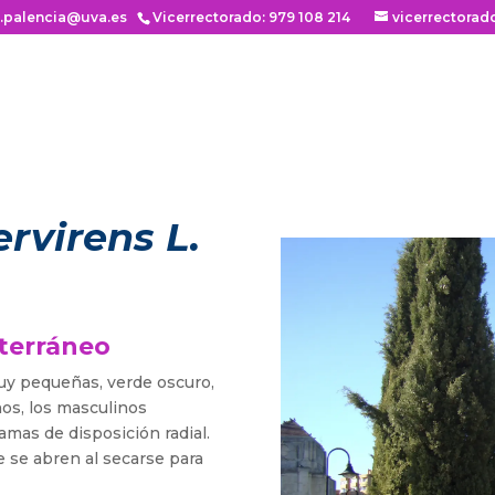
n.palencia@uva.es
Vicerrectorado: 979 108 214
vicerrectorad
rvirens L.
iterráneo
uy pequeñas, verde oscuro,
os, los masculinos
mas de disposición radial.
e se abren al secarse para