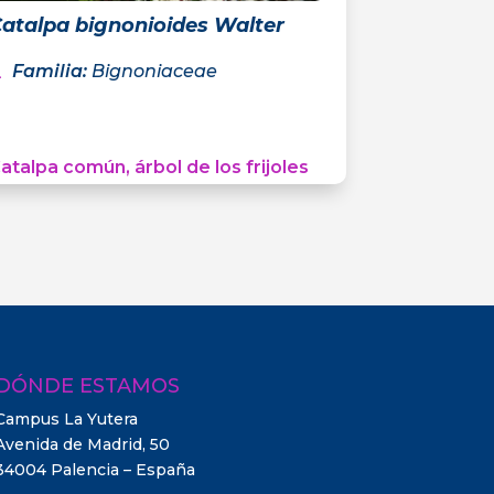
atalpa bignonioides Walter
Familia
:
Bignoniaceae
atalpa común, árbol de los frijoles
DÓNDE ESTAMOS
Campus La Yutera
Avenida de Madrid, 50
34004 Palencia – España