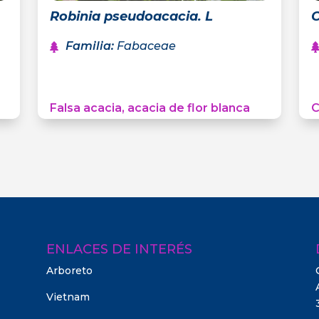
Robinia pseudoacacia. L
C
Familia
:
Fabaceae
Falsa acacia, acacia de flor blanca
C
ENLACES DE INTERÉS
Arboreto
Vietnam