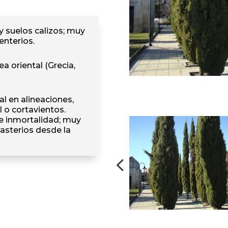
y suelos calizos; muy
enterios.
a oriental (Grecia,
l en alineaciones,
l o cortavientos.
e inmortalidad; muy
asterios desde la