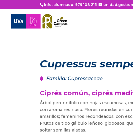
Info. alumnado: 979 108 215
unidad.gestio
Cupressus sempe
Familia
:
Cupressaceae
Ciprés común, ciprés med
Árbol perennifolio con hojas escamosas, m
con aroma resinoso. Flores reunidas en con
amarillos; femeninos redondeados, con esca
Frutos de tipo gálbulo leñoso, globosos, qu
soltar semillas aladas.