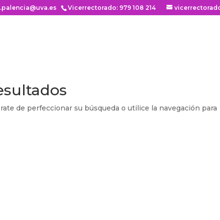
n.palencia@uva.es
Vicerrectorado: 979 108 214
vicerrectorad
esultados
rate de perfeccionar su búsqueda o utilice la navegación para