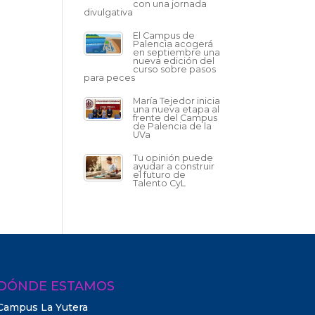
con una jornada
divulgativa
El Campus de
Palencia acogerá
en septiembre una
nueva edición del
curso sobre pasos
para peces
María Tejedor inicia
una nueva etapa al
frente del Campus
de Palencia de la
UVa
Tu opinión puede
ayudar a construir
el futuro de
Talento CyL
DÓNDE ESTAMOS
Campus La Yutera