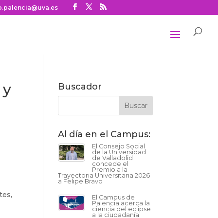
o.palencia@uva.es
 y
Buscador
Al día en el Campus:
El Consejo Social
de la Universidad
de Valladolid
concede el
Premio a la
Trayectoria Universitaria 2026
a Felipe Bravo
tes,
El Campus de
Palencia acerca la
ciencia del eclipse
a la ciudadanía