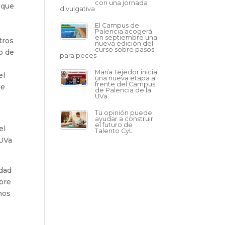
con una jornada
 que
divulgativa
El Campus de
Palencia acogerá
en septiembre una
tros
nueva edición del
curso sobre pasos
o de
para peces
María Tejedor inicia
el
una nueva etapa al
frente del Campus
 e
de Palencia de la
UVa
Tu opinión puede
ayudar a construir
el futuro de
el
Talento CyL
 UVa
idad
obre
nos