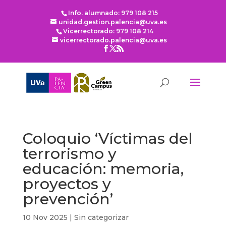
Info. alumnado: 979 108 215
unidad.gestion.palencia@uva.es
Vicerrectorado: 979 108 214
vicerrectorado.palencia@uva.es
Coloquio ‘Víctimas del
terrorismo y
educación: memoria,
proyectos y
prevención’
10 Nov 2025
|
Sin categorizar