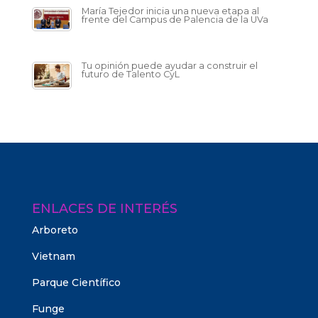
María Tejedor inicia una nueva etapa al
frente del Campus de Palencia de la UVa
Tu opinión puede ayudar a construir el
futuro de Talento CyL
ENLACES DE INTERÉS
Arboreto
Vietnam
Parque Científico
Funge