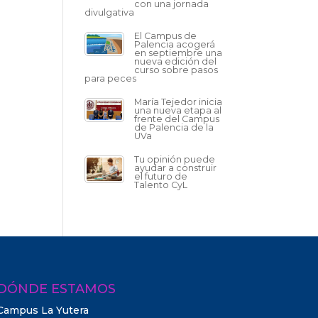
con una jornada
divulgativa
El Campus de
Palencia acogerá
en septiembre una
nueva edición del
curso sobre pasos
para peces
María Tejedor inicia
una nueva etapa al
frente del Campus
de Palencia de la
UVa
Tu opinión puede
ayudar a construir
el futuro de
Talento CyL
DÓNDE ESTAMOS
Campus La Yutera