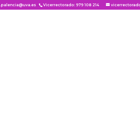
n.palencia@uva.es
Vicerrectorado: 979 108 214
vicerrectorad