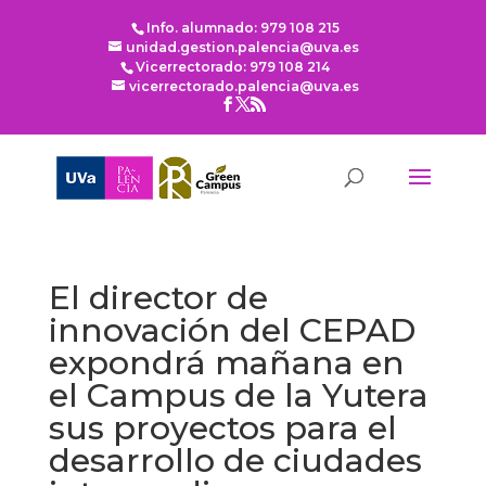
Info. alumnado: 979 108 215
unidad.gestion.palencia@uva.es
Vicerrectorado: 979 108 214
vicerrectorado.palencia@uva.es
El director de
innovación del CEPAD
expondrá mañana en
el Campus de la Yutera
sus proyectos para el
desarrollo de ciudades