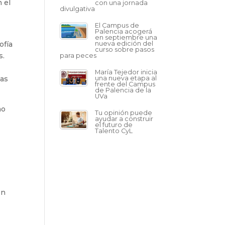
 el
con una jornada
divulgativa
El Campus de
Palencia acogerá
en septiembre una
ofía
nueva edición del
curso sobre pasos
s.
para peces
María Tejedor inicia
cas
una nueva etapa al
frente del Campus
de Palencia de la
UVa
mo
Tu opinión puede
ayudar a construir
el futuro de
Talento CyL
ón