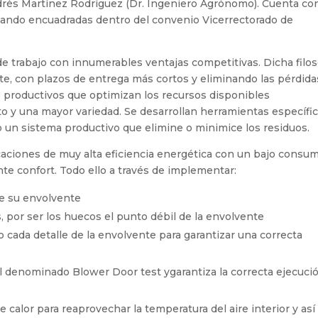
ndrés Martínez Rodríguez (Dr. Ingeniero Agrónomo). Cuenta con
stando encuadradas dentro del convenio Vicerrectorado de
de trabajo con innumerables ventajas competitivas. Dicha filos
e, con plazos de entrega más cortos y eliminando las pérdida
 productivos que optimizan los recursos disponibles
o y una mayor variedad. Se desarrollan herramientas específi
o un sistema productivo que elimine o minimice los residuos.
caciones de muy alta eficiencia energética con un bajo consu
nte confort. Todo ello a través de implementar:
ce su envolvente
, por ser los huecos el punto débil de la envolvente
cada detalle de la envolvente para garantizar una correcta
l denominado Blower Door test ygarantiza la correcta ejecuci
calor para reaprovechar la temperatura del aire interior y así