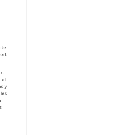
ite
fort
án
 el
as y
ales
n
s