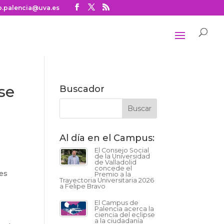
o.palencia@uva.es
se
Buscador
Al día en el Campus:
El Consejo Social
de la Universidad
de Valladolid
concede el
nes
Premio a la
Trayectoria Universitaria 2026
a Felipe Bravo
El Campus de
Palencia acerca la
ciencia del eclipse
a la ciudadanía