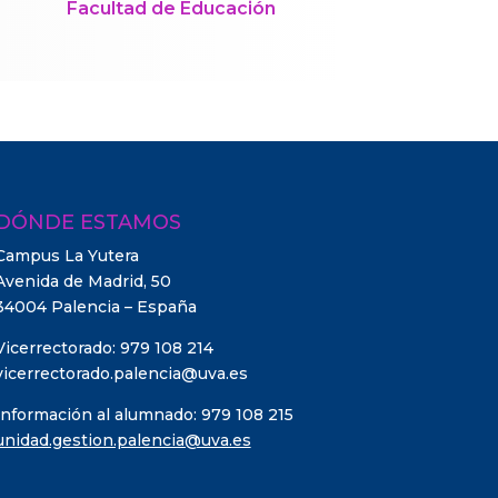
Facultad de Educación
DÓNDE ESTAMOS
Campus La Yutera
Avenida de Madrid, 50
34004 Palencia – España
Vicerrectorado: 979 108 214
vicerrectorado.palencia@uva.es
Información al alumnado: 979 108 215
unidad.gestion.palencia@uva.es