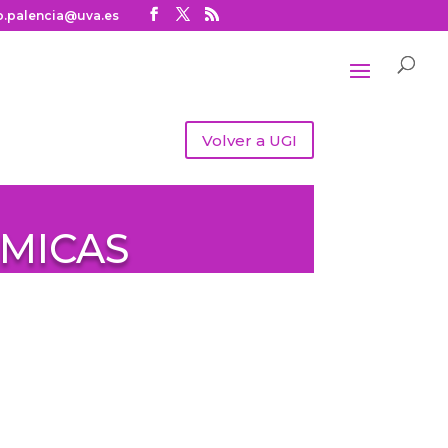
o.palencia@uva.es
Volver a UGI
ÉMICAS