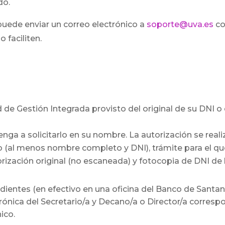
do.
puede enviar un correo electrónico a
soporte@uva.es
co
 faciliten.
d de Gestión Integrada provisto del original de su DNI 
ga a solicitarlo en su nombre. La autorización se reali
 (al menos nombre completo y DNI), trámite para el que
orización original (no escaneada) y fotocopia de DNI de 
entes (en efectivo en una oficina del Banco de Santand
ctrónica del Secretario/a y Decano/a o Director/a corres
ico.