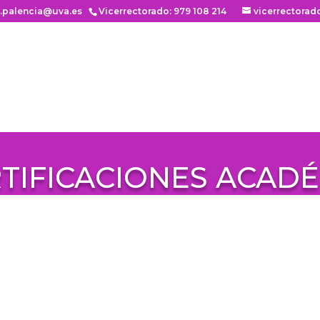
n.palencia@uva.es
Vicerrectorado: 979 108 214
vicerrectorad
RTIFICACIONES ACAD