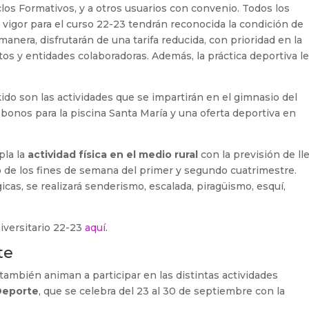
clos Formativos, y a otros usuarios con convenio. Todos los
 vigor para el curso 22-23 tendrán reconocida la condición de
manera, disfrutarán de una tarifa reducida, con prioridad en la
os y entidades colaboradoras. Además, la práctica deportiva l
ikido son las actividades que se impartirán en el gimnasio del
onos para la piscina Santa María y una oferta deportiva en
pla la
actividad física en el medio rural
con la previsión de ll
go de los fines de semana del primer y segundo cuatrimestre.
as, se realizará senderismo, escalada, piragüismo, esquí,
iversitario 22-23
aquí
.
te
ambién animan a participar en las distintas actividades
Deporte
, que se celebra del 23 al 30 de septiembre con la