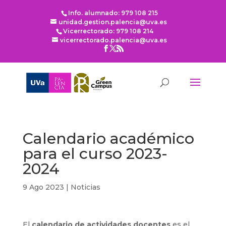
Info. alumnado: 979 108 215
unidad.gestion.palencia@uva.es
Vicerrectorado: 979 108 214
vicerrectorado.palencia@uva.es
Calendario académico
para el curso 2023-
2024
9 Ago 2023
|
Noticias
El
calendario de actividades docentes
es el