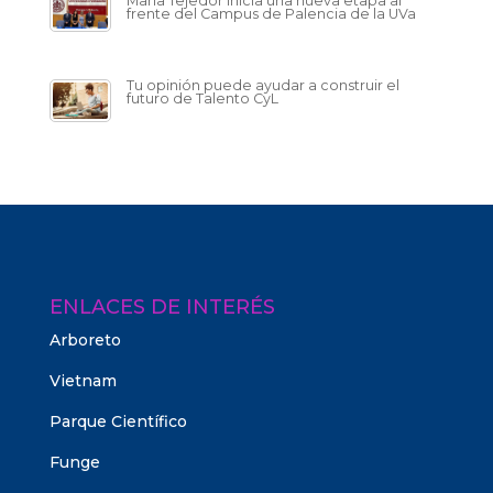
María Tejedor inicia una nueva etapa al
frente del Campus de Palencia de la UVa
Tu opinión puede ayudar a construir el
futuro de Talento CyL
ENLACES DE INTERÉS
Arboreto
Vietnam
Parque Científico
Funge