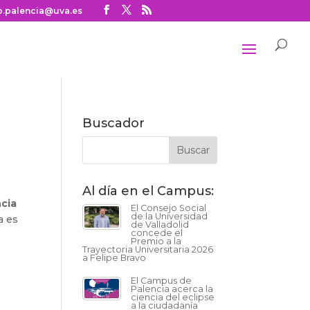
o.palencia@uva.es
Buscador
Al día en el Campus:
ncia
El Consejo Social
de la Universidad
a es
de Valladolid
concede el
Premio a la
Trayectoria Universitaria 2026
a Felipe Bravo
El Campus de
Palencia acerca la
ciencia del eclipse
a la ciudadanía