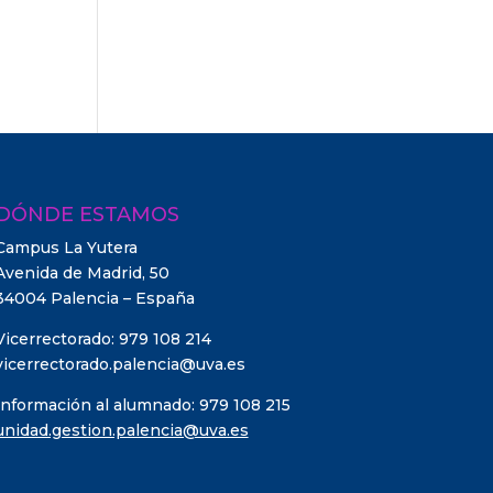
DÓNDE ESTAMOS
Campus La Yutera
Avenida de Madrid, 50
34004 Palencia – España
Vicerrectorado: 979 108 214
vicerrectorado.palencia@uva.es
Información al alumnado: 979 108 215
unidad.gestion.palencia@uva.es