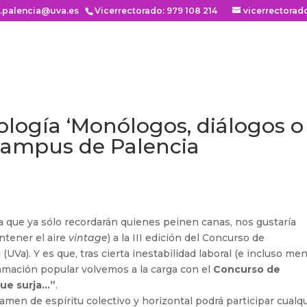
n.palencia@uva.es
Vicerrectorado: 979 108 214
vicerrectorad
ogía ‘Monólogos, diálogos o
 Campus de Palencia
a que ya sólo recordarán quienes peinen canas, nos gustaría
ntener el aire
vintage
) a la III edición del Concurso de
UVa). Y es que, tras cierta inestabilidad laboral (e incluso men
amación popular volvemos a la carga con el
Concurso de
que surja…”
.
men de espíritu colectivo y horizontal podrá participar cualq