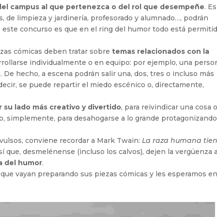
el campus al que pertenezca o del rol que desempeñe
. Es
os, de limpieza y jardinería, profesorado y alumnado…, podrán
e este concurso es que en el ring del humor todo está permiti
iezas cómicas deben tratar sobre
temas relacionados con la
rrollarse individualmente o en equipo: por ejemplo, una perso
o. De hecho, a escena podrán salir una, dos, tres o incluso más
decir, se puede repartir el miedo escénico o, directamente,
r su lado más creativo y divertido
, para reivindicar una cosa 
s o, simplemente, para desahogarse a lo grande protagonizand
nvulsos, conviene recordar a Mark Twain:
La raza humana tie
Así que, desmelénense (incluso los calvos), dejen la vergüenza 
ia del humor
.
 así que vayan preparando sus piezas cómicas y les esperamos en