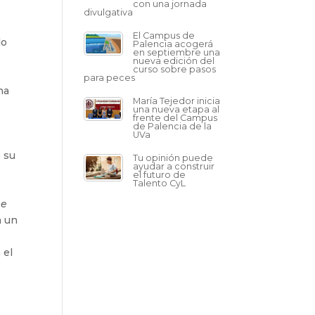
con una jornada
divulgativa
El Campus de
do
Palencia acogerá
en septiembre una
nueva edición del
curso sobre pasos
para peces
na
María Tejedor inicia
una nueva etapa al
frente del Campus
de Palencia de la
UVa
o su
Tu opinión puede
ayudar a construir
o
el futuro de
Talento CyL
ne
a un
 el