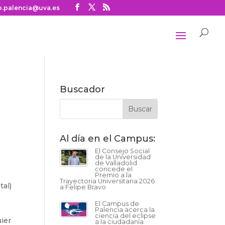
o.palencia@uva.es
Buscador
Al día en el Campus:
El Consejo Social
de la Universidad
de Valladolid
concede el
Premio a la
Trayectoria Universitaria 2026
tal)
a Felipe Bravo
El Campus de
Palencia acerca la
ciencia del eclipse
uier
a la ciudadanía