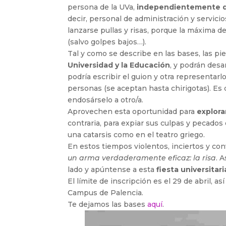
persona de la UVa,
independientemente d
decir, personal de administración y servici
lanzarse pullas y risas, porque la máxima d
(salvo golpes bajos…).
Tal y como se describe en las bases, las p
Universidad y la Educación
, y podrán desa
podría escribir el guion y otra representarl
personas (se aceptan hasta chirigotas). Es 
endosárselo a otro/a.
Aprovechen esta oportunidad para
explora
contraria, para expiar sus culpas y pecado
una catarsis como en el teatro griego.
En estos tiempos violentos, inciertos y co
un arma verdaderamente eficaz: la risa
. 
lado y apúntense a esta
fiesta universitar
El límite de inscripción es el 29 de abril,
Campus de Palencia.
Te dejamos las bases
aquí
.