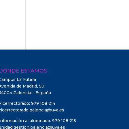
DÓNDE ESTAMOS
Campus La Yutera
Avenida de Madrid, 50
34004 Palencia – España
Vicerrectorado: 979 108 214
vicerrectorado.palencia@uva.es
Información al alumnado: 979 108 215
unidad.gestion.palencia@uva.es