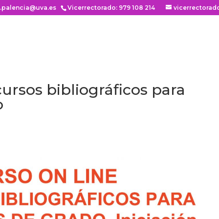
n.palencia@uva.es
Vicerrectorado: 979 108 214
vicerrectorad
ursos bibliográficos para
o