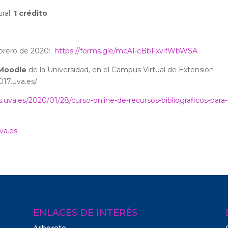
ral:
1 crédito
ebrero de 2020:
https://forms.gle/mcAFcBbFxvifWbWSA
 Moodle
de la Universidad, en el Campus Virtual de Extensión
017.uva.es/
gs.uva.es/2020/01/28/curso-online-de-recursos-bibliograficos-para-
va.es
ENLACES DE INTERÉS
Arboreto