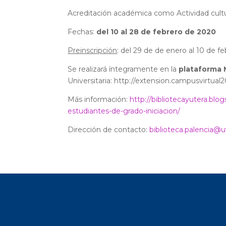
Acreditación académica como Actividad cultu
Fechas:
del 10 al 28 de febrero de 2020
Preinscripción
:
del 29 de de enero al 10 de f
Se realizará íntegramente en la
plataforma
Universitaria: http://extension.campusvirtual2
Más información:
http://bibliotecayutera.blo
estudiantes-de-grado-iniciacion/
Dirección de contacto:
biblioteca.palencia@u