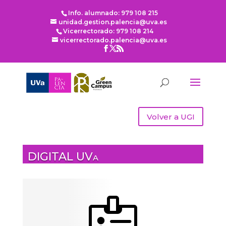
Info. alumnado: 979 108 215
unidad.gestion.palencia@uva.es
Vicerrectorado: 979 108 214
vicerrectorado.palencia@uva.es
Volver a UGI
DIGITAL UVa
