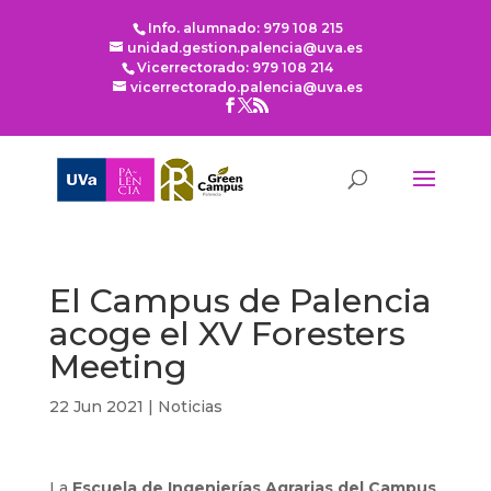
Info. alumnado: 979 108 215
unidad.gestion.palencia@uva.es
Vicerrectorado: 979 108 214
vicerrectorado.palencia@uva.es
El Campus de Palencia
acoge el XV Foresters
Meeting
22 Jun 2021
|
Noticias
La
Escuela de Ingenierías Agrarias del Campus