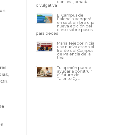
con una jornada
divulgativa
ión
El Campus de
Palencia acogerá
en septiembre una
nueva edición del
curso sobre pasos
para peces
María Tejedor inicia
una nueva etapa al
frente del Campus
de Palencia de la
UVa
ores
Tu opinión puede
ayudar a construir
oras,
el futuro de
Talento CyL
FOR.
se
ón