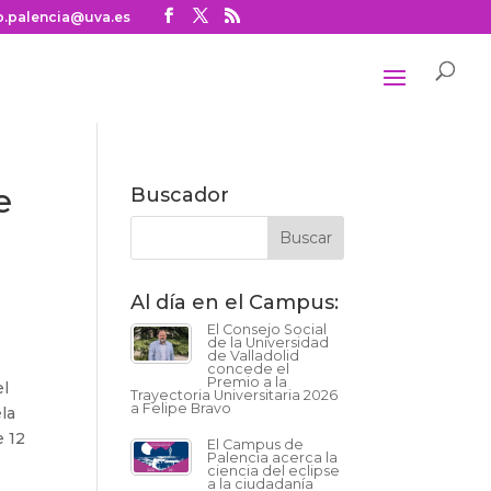
o.palencia@uva.es
e
Buscador
Al día en el Campus:
El Consejo Social
de la Universidad
de Valladolid
concede el
Premio a la
el
Trayectoria Universitaria 2026
a Felipe Bravo
la
e 12
El Campus de
Palencia acerca la
ciencia del eclipse
a la ciudadanía