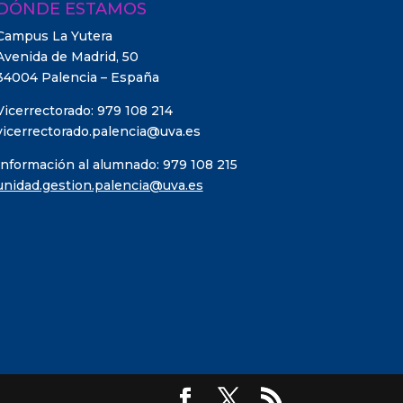
DÓNDE ESTAMOS
Campus La Yutera
Avenida de Madrid, 50
34004 Palencia – España
Vicerrectorado: 979 108 214
vicerrectorado.palencia@uva.es
Información al alumnado: 979 108 215
unidad.gestion.palencia@uva.es