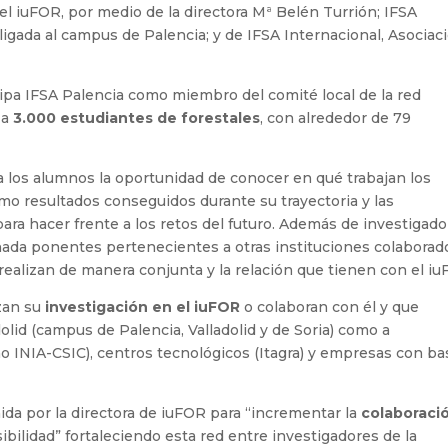
el iuFOR, por medio de la directora Mª Belén Turrión; IFSA
ligada al campus de Palencia; y de IFSA Internacional, Asociac
icipa IFSA Palencia como miembro del comité local de la red
 a
3.000 estudiantes de forestales
, con alrededor de 79
 a los alumnos la oportunidad de conocer en qué trabajan los
omo resultados conseguidos durante su trayectoria y las
para hacer frente a los retos del futuro. Además de investigad
rnada ponentes pertenecientes a otras instituciones colaborad
 realizan de manera conjunta y la relación que tienen con el iu
izan su
investigación en el iuFOR
o colaboran con él y que
olid (campus de Palencia, Valladolid y de Soria) como a
mo INIA-CSIC), centros tecnológicos (Itagra) y empresas con ba
inida por la directora de iuFOR para “incrementar la
colaboraci
sibilidad” fortaleciendo esta red entre investigadores de la