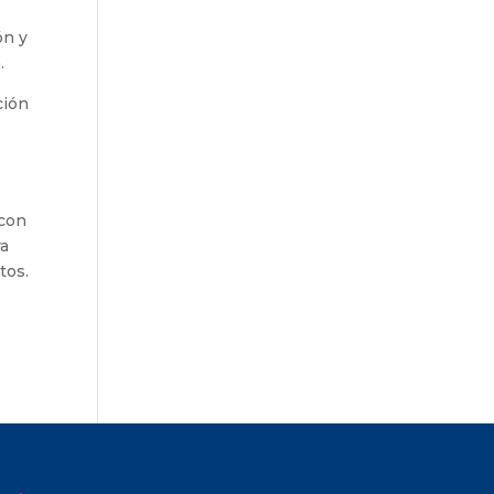
o
ón y
.
ión
o
 con
ra
tos.