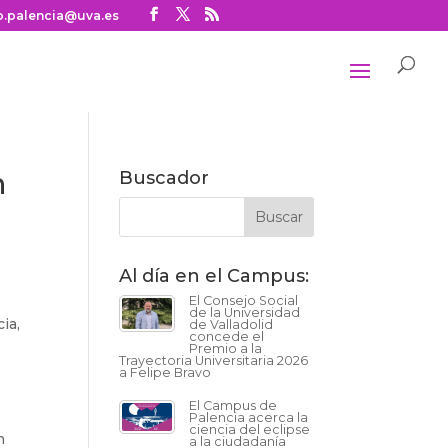
o.palencia@uva.es
n
Buscador
Al día en el Campus:
El Consejo Social
de la Universidad
ia,
de Valladolid
concede el
Premio a la
Trayectoria Universitaria 2026
a Felipe Bravo
El Campus de
Palencia acerca la
ciencia del eclipse
n
a la ciudadanía