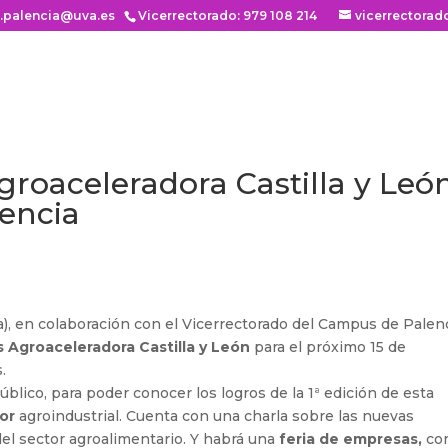
n.palencia@uva.es
Vicerrectorado: 979 108 214
vicerrectorad
groaceleradora Castilla y Leó
encia
a), en colaboración con el Vicerrectorado del Campus de Palenc
 Agroaceleradora Castilla y León
para el próximo 15 de
.
úblico, para poder conocer los logros de la 1ª edición de esta
tor
agroindustrial. Cuenta con una charla sobre las nuevas
l sector agroalimentario. Y habrá una
feria de empresas,
co