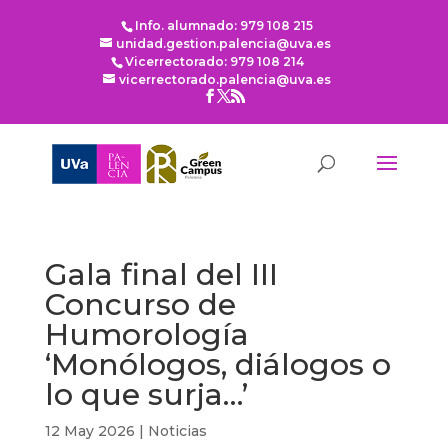
Info. alumnado: 979 108 215
unidad.gestion.palencia@uva.es
Vicerrectorado: 979 108 214
vicerrectorado.palencia@uva.es
Gala final del III
Concurso de
Humorología
‘Monólogos, diálogos o
lo que surja…’
12 May 2026
|
Noticias