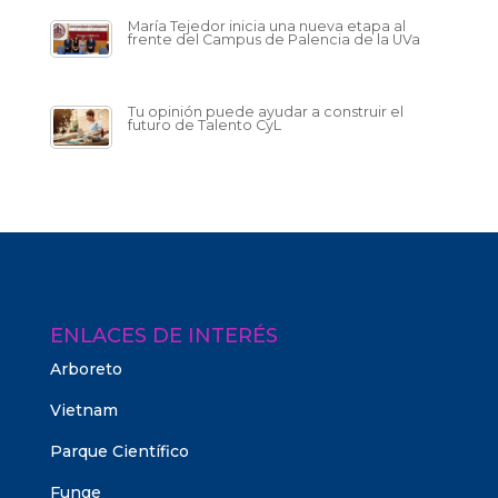
María Tejedor inicia una nueva etapa al
frente del Campus de Palencia de la UVa
Tu opinión puede ayudar a construir el
futuro de Talento CyL
ENLACES DE INTERÉS
Arboreto
Vietnam
Parque Científico
Funge