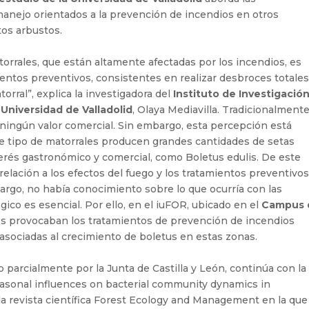
manejo orientados a la prevención de incendios en otros
os arbustos.
orrales, que están altamente afectadas por los incendios, es
ientos preventivos, consistentes en realizar desbroces totales
torral”, explica la investigadora del
Instituto de Investigació
 Universidad de Valladolid
, Olaya Mediavilla. Tradicionalmente,
n ningún valor comercial. Sin embargo, esta percepción está
 tipo de matorrales producen grandes cantidades de setas
terés gastronómico y comercial, como Boletus edulis. De este
relación a los efectos del fuego y los tratamientos preventivo
rgo, no había conocimiento sobre lo que ocurría con las
ico es esencial. Por ello, en el iuFOR, ubicado en el
Campus 
os provocaban los tratamientos de prevención de incendios
asociadas al crecimiento de boletus en estas zonas.
do parcialmente por la Junta de Castilla y León, continúa con la
Seasonal influences on bacterial community dynamics in
a revista científica Forest Ecology and Management en la que