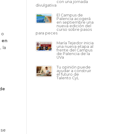
con una jornada
divulgativa
El Campus de
Palencia acogerá
en septiembre una
nueva edición del
curso sobre pasos
para peces
 o
n en
María Tejedor inicia
una nueva etapa al
 la
frente del Campus
de Palencia de la
UVa
Tu opinión puede
ayudar a construir
el futuro de
s
Talento CyL
de
 se