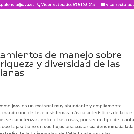
n.palencia@uva.es
Vicerrectorado: 979 108 214
vicerrectorad
atamientos de manejo sobre
a riqueza y diversidad de las
ianas
 como
jara
, es un matorral muy abundante y ampliamente
formando uno de los ecosistemas más característicos de la cue
os se caracterizan, entre otras cosas, por ser un tipo de plant
a que la jara tiene en sus hojas una sustancia denominada láda
estudio de la Universidad de Valladolid
aborda las