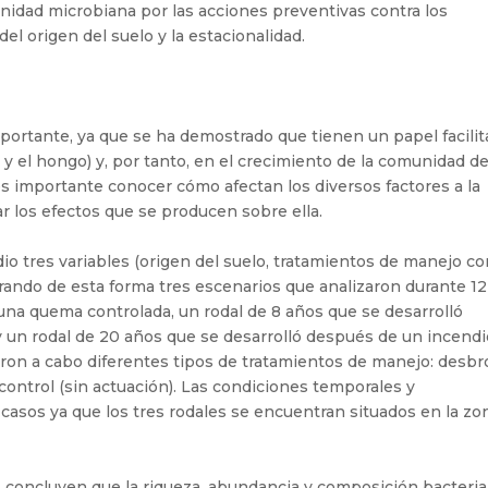
nidad microbiana por las acciones preventivas contra los
del origen del suelo y la estacionalidad.
mportante, ya que se ha demostrado que tienen un papel facili
a y el hongo) y, por tanto, en el crecimiento de la comunidad d
 es importante conocer cómo afectan los diversos factores a la
ar los efectos que se producen sobre ella.
o tres variables (origen del suelo, tratamientos de manejo co
erando de esta forma tres escenarios que analizaron durante 12
una quema controlada, un rodal de 8 años que se desarrolló
y un rodal de 20 años que se desarrolló después de un incend
varon a cabo diferentes tipos de tratamientos de manejo: desb
control (sin actuación). Las condiciones temporales y
 casos ya que los tres rodales se encuentran situados en la zo
n
concluyen que la riqueza, abundancia y composición bacteri