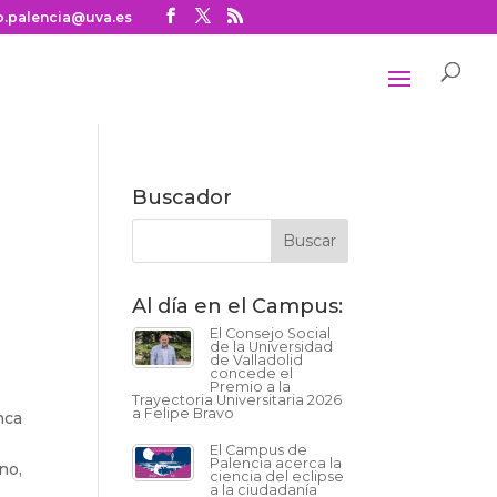
o.palencia@uva.es
Buscador
Al día en el Campus:
El Consejo Social
de la Universidad
de Valladolid
concede el
Premio a la
Trayectoria Universitaria 2026
a Felipe Bravo
nca
a
El Campus de
Palencia acerca la
no,
ciencia del eclipse
a la ciudadanía