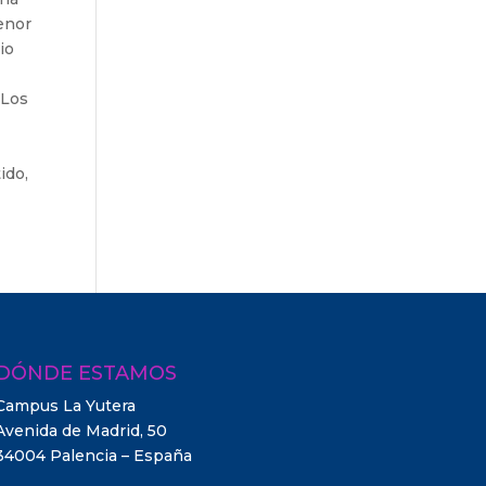
menor
io
“Los
ido,
DÓNDE ESTAMOS
Campus La Yutera
Avenida de Madrid, 50
34004 Palencia – España