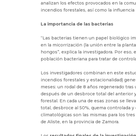
analizan los efectos provocados en la comu
incendios forestales, así como la influencia 
La importancia de las bacterias
“Las bacterias tienen un papel biológico i
en la micorrización (la unión entre la plant
hongos”, explica la investigadora. Por eso,
población bacteriana para tratar de control
Los investigadores combinan en este estudi
incendios forestales y estacionalidad) gen
meses: un rodal de 8 años regenerado tras 
después de un desbroce total del anterior 
forestal. En cada una de esas zonas se lle
total, desbroce al 50%, quema controlada y 
climatológicas son las mismas para los tres
de Aliste, en la provincia de Zamora.
Los
resultados finales de la investigació