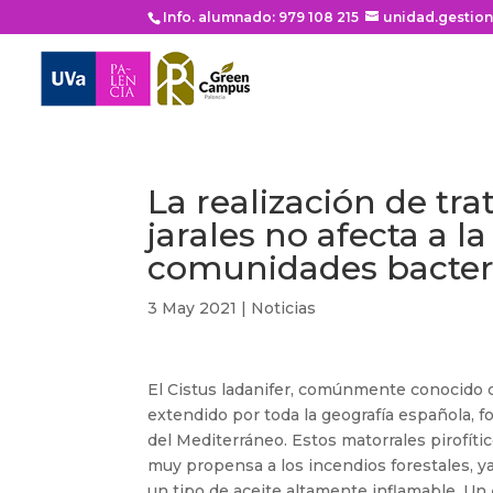
Info. alumnado: 979 108 215
unidad.gestio
La realización de tr
jarales no afecta a l
comunidades bacter
3 May 2021
|
Noticias
El Cistus ladanifer, comúnmente conocido
extendido por toda la geografía española, 
del Mediterráneo. Estos matorrales pirofític
muy propensa a los incendios forestales, y
un tipo de aceite altamente inflamable. Un