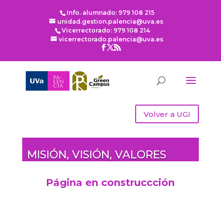
Info. alumnado: 979 108 215
unidad.gestion.palencia@uva.es
Vicerrectorado: 979 108 214
vicerrectorado.palencia@uva.es
Volver a UGI
MISIÓN, VISIÓN, VALORES
Página en construccción