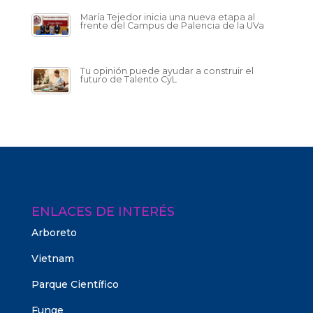
María Tejedor inicia una nueva etapa al
frente del Campus de Palencia de la UVa
Tu opinión puede ayudar a construir el
futuro de Talento CyL
ENLACES DE INTERÉS
Arboreto
Vietnam
Parque Científico
Funge