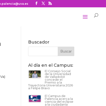
o.palencia@uva.es
a
Buscador
Al día en el Campus:
El Consejo Social
de la Universidad
UVa)
de Valladolid
concede el
Premio a la
Trayectoria Universitaria 2026
a Felipe Bravo
El Campus de
Palencia acerca la
ciencia del eclipse
a la ciudadanía