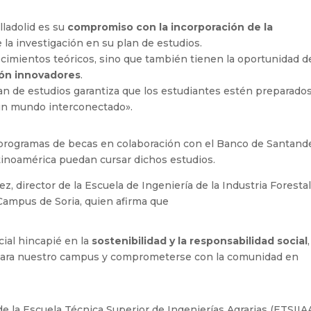
lladolid es su
compromiso con la incorporación de la
e la investigación en su plan de estudios.
cimientos teóricos, sino que también tienen la oportunidad d
ión innovadores
.
lan de estudios garantiza que los estudiantes estén preparado
 un mundo interconectado».
s programas de becas en colaboración con el Banco de Santand
tinoamérica puedan cursar dichos estudios.
z, director de la Escuela de Ingeniería de la Industria Forestal
Campus de Soria, quien afirma que
cial hincapié en la
sostenibilidad y la responsabilidad social
,
ara nuestro campus y comprometerse con la comunidad en
 de la Escuela Técnica Superior de Ingenierías Agrarias (ETSIIA