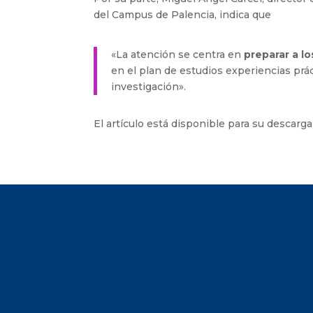
del Campus de Palencia, indica que
«La atención se centra en
preparar a l
en el plan de estudios experiencias prá
investigación».
El artículo está disponible para su descarg