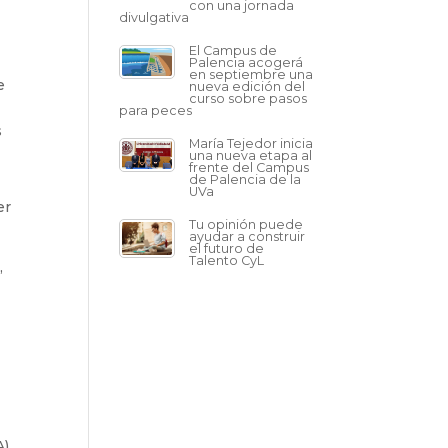
con una jornada
divulgativa
El Campus de
Palencia acogerá
en septiembre una
e
nueva edición del
curso sobre pasos
para peces
s
María Tejedor inicia
una nueva etapa al
frente del Campus
de Palencia de la
UVa
er
Tu opinión puede
ayudar a construir
el futuro de
Talento CyL
,
A)