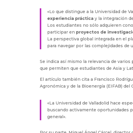
«Lo que distingue a la Universidad de Va
experiencia práctica
y la integración d
Los estudiantes no sólo adquieren cono
participar en
proyectos de investigac
La perspectiva global integrada en el p
para navegar por las complejidades de
Se indica así mismo la relevancia de vario
que permiten que estudiantes de Asia y La
El artículo también cita a Francisco Rodrígue
Agronómica y de la Bioenergía (EIFAB) del 
«La Universidad de Valladolid hace espe
buscando activamente oportunidades p
general».
Por su parte, Miguel Ángel Cárcel, director