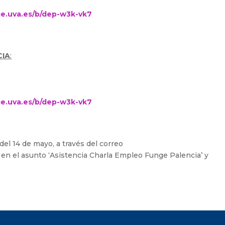
ge.uva.es/b/dep-w3k-vk7
CIA
:
ge.uva.es/b/dep-w3k-vk7
del 14 de mayo, a través del correo
o en el asunto ‘Asistencia Charla Empleo Funge Palencia’ y