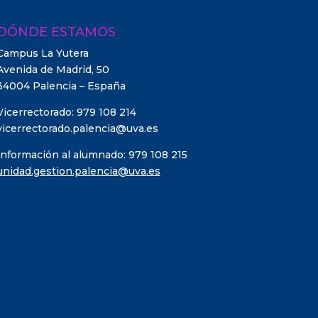
DÓNDE ESTAMOS
Campus La Yutera
Avenida de Madrid, 50
34004 Palencia – España
Vicerrectorado: 979 108 214
vicerrectorado.palencia@uva.es
Información al alumnado: 979 108 215
unidad.gestion.palencia@uva.es