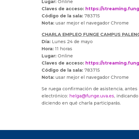
Lugar:
Online
Claves de acceso:
https://streaming.fun
Código de la sala:
783715
Nota:
usar mejor el navegador Chrome
CHARLA EMPLEO FUNGE CAMPUS PALEN
Día:
Lunes 24 de mayo
Hora:
11 horas
Lugar:
Online
Claves de acceso:
https://streaming.fun
Código de la sala:
783715
Nota:
usar mejor el navegador Chrome
Se ruega confirmación de asistencia, antes 
electrónico:
helga@funge.uva.es
, indicand
diciendo en qué charla participarás.