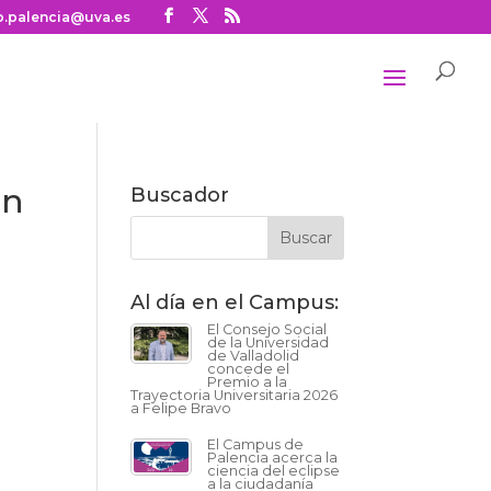
o.palencia@uva.es
en
Buscador
Al día en el Campus:
El Consejo Social
de la Universidad
de Valladolid
concede el
Premio a la
Trayectoria Universitaria 2026
a Felipe Bravo
El Campus de
Palencia acerca la
ciencia del eclipse
a la ciudadanía