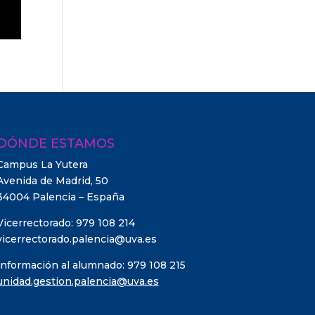
DÓNDE ESTAMOS
Campus La Yutera
Avenida de Madrid, 50
34004 Palencia – España
Vicerrectorado: 979 108 214
vicerrectorado.palencia@uva.es
Información al alumnado: 979 108 215
unidad.gestion.palencia@uva.es