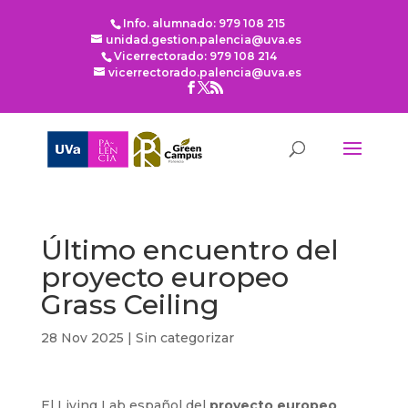
Info. alumnado: 979 108 215
unidad.gestion.palencia@uva.es
Vicerrectorado: 979 108 214
vicerrectorado.palencia@uva.es
Último encuentro del
proyecto europeo
Grass Ceiling
28 Nov 2025
|
Sin categorizar
El Living Lab español del
proyecto europeo